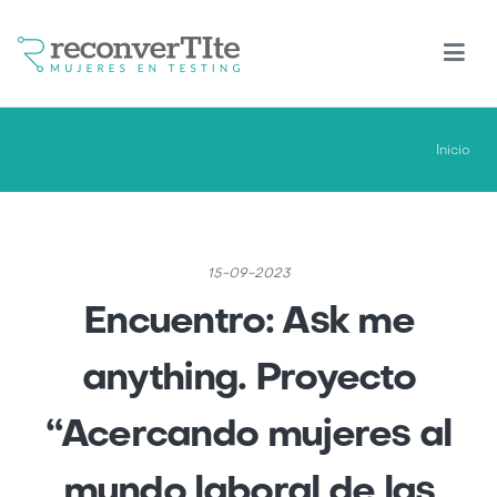
Pasar
al
contenido
principal
Inicio
15-09-2023
Encuentro: Ask me
anything. Proyecto
“Acercando mujeres al
mundo laboral de las