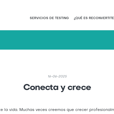
Pasar
al
contenido
Navegación principal
SERVICIOS DE TESTING
¿QUÉ ES RECONVERTITE
principal
16-06-2025
Conecta y crece
e la vida. Muchas veces creemos que crecer profesiona