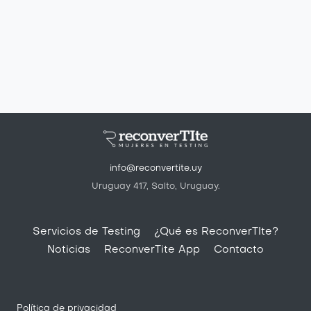
info@reconvertite.uy
Uruguay 417, Salto, Uruguay.
Pie de página
Servicios de Testing
¿Qué es ReconverTIte?
Noticias
ReconverTite App
Contacto
Política de privacidad