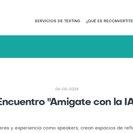
Pasar
al
contenido
Navegación principal
SERVICIOS DE TESTING
¿QUÉ ES RECONVERTITE
principal
06-05-2025
Encuentro "Amigate con la IA
leres y experiencia como speakers, crean espacios de refl