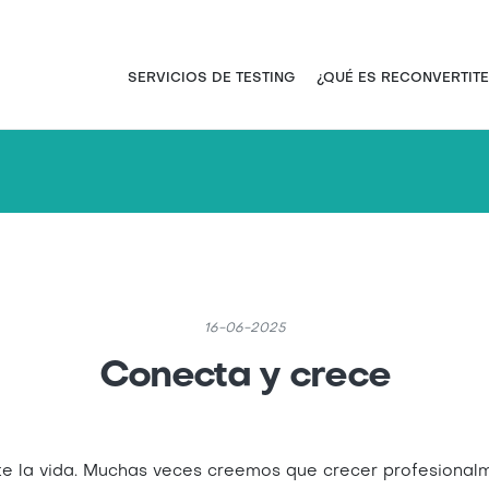
Pasar
al
contenido
Navegación principal
SERVICIOS DE TESTING
¿QUÉ ES RECONVERTITE
principal
16-06-2025
Conecta y crece
e la vida. Muchas veces creemos que crecer profesiona