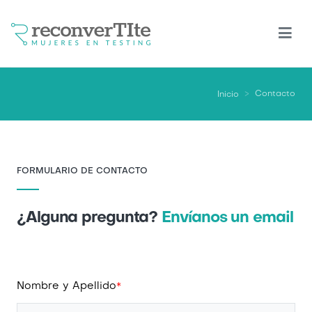
Pasar
al
contenido
principal
Contacto
Inicio
FORMULARIO DE CONTACTO
¿Alguna pregunta?
Envíanos un email
Nombre y Apellido
*