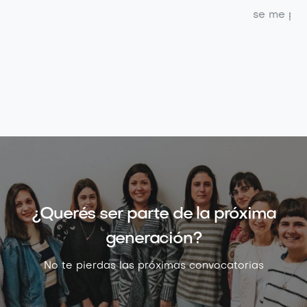
se me presenten mañana, cualesquiera que sean.
no
¿Querés ser parte de la próxima
generación?
No te pierdas las próximas convocatorias