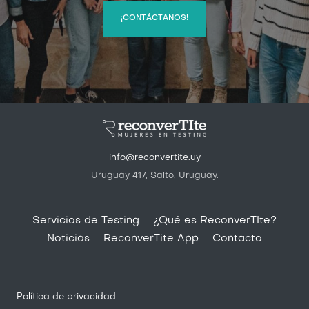
¡CONTÁCTANOS!
info@reconvertite.uy
Uruguay 417, Salto, Uruguay.
Pie de página
Servicios de Testing
¿Qué es ReconverTIte?
Noticias
ReconverTite App
Contacto
Política de privacidad