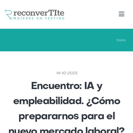
Pasar
al
contenido
principal
Inicio
14-10-2025
Encuentro: IA y
empleabilidad. ¿Cómo
prepararnos para el
nuevo mercado laboral?