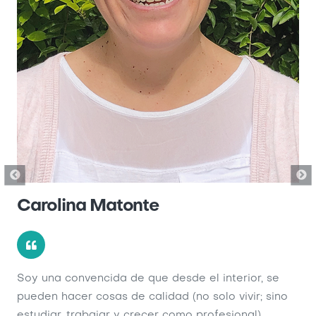
Carolina Matonte
F
.
Soy una convencida de que desde el interior, se
Cua
o
pueden hacer cosas de calidad (no solo vivir; sino
mi 
 en
estudiar, trabajar y crecer como profesional).
ár