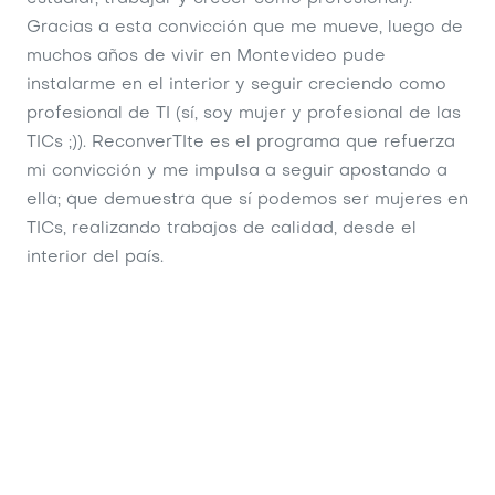
,
Gracias a esta convicción que me mueve, luego de
co
muchos años de vivir en Montevideo pude
cue
instalarme en el interior y seguir creciendo como
gén
profesional de TI (sí, soy mujer y profesional de las
apa
TICs ;)). ReconverTIte es el programa que refuerza
co
r
mi convicción y me impulsa a seguir apostando a
tra
ia
ella; que demuestra que sí podemos ser mujeres en
pa
TICs, realizando trabajos de calidad, desde el
ad
e
interior del país.
ech