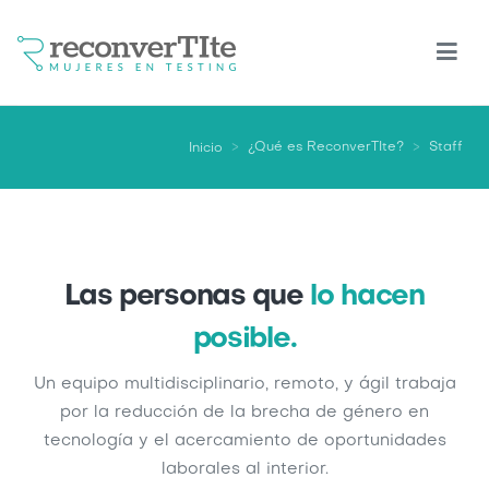
Pasar
al
contenido
principal
¿Qué es ReconverTIte?
Staff
Inicio
Las personas que
lo hacen
posible.
Un equipo multidisciplinario, remoto, y ágil trabaja
por la reducción de la brecha de género en
tecnología y el acercamiento de oportunidades
laborales al interior.