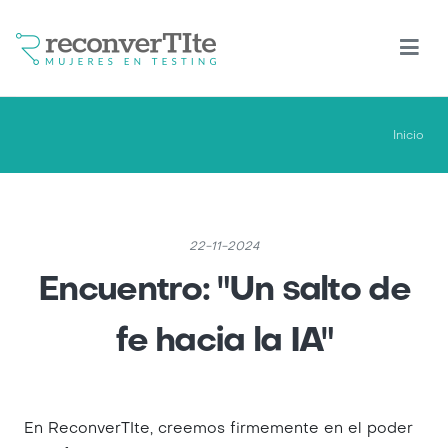
Pasar
al
contenido
principal
Inicio
22-11-2024
Encuentro: "Un salto de
fe hacia la IA"
En ReconverTIte, creemos firmemente en el poder