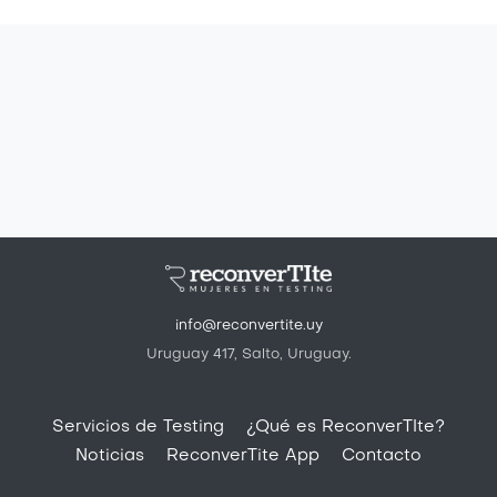
info@reconvertite.uy
Uruguay 417, Salto, Uruguay.
Pie de página
Servicios de Testing
¿Qué es ReconverTIte?
Noticias
ReconverTite App
Contacto