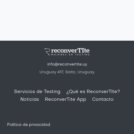
info@reconvertite.uy
Uruguay 417, Salto, Uruguay.
Pie de página
Servicios de Testing
¿Qué es ReconverTIte?
Noticias
ReconverTite App
Contacto
Política de privacidad