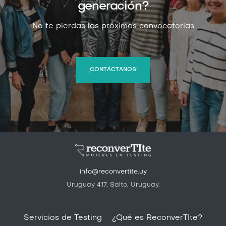
generación?
No te pierdas las próximas convocatorias
¡CONTÁCTANOS!
info@reconvertite.uy
Uruguay 417, Salto, Uruguay.
Pie de página
Servicios de Testing
¿Qué es ReconverTIte?