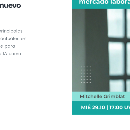
 nuevo
rincipales
 actuales en
ve para
la IA como