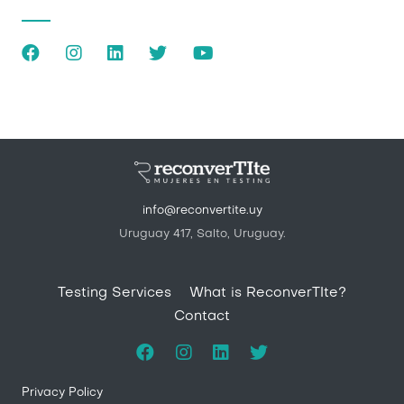
info@reconvertite.uy
Uruguay 417, Salto, Uruguay.
Pie de página
Testing Services
What is ReconverTIte?
Contact
Privacy Policy