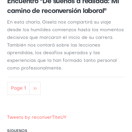
Encuentro "De sueños a realidad: Mi
camino de reconversión laboral"
En esta charla, Gisela nos compartirá su viaje
desde los humildes comienzos hasta los momentos
decisivos que marcaron el inicio de su carrera.
También nos contará sobre las lecciones
aprendidas, los desafíos superados y las
experiencias que la han formado tanto personal
como profesionalmente.
Pagination
Page 1
Next
››
page
Tweets by reconverTIteUY
SÍGUENOS