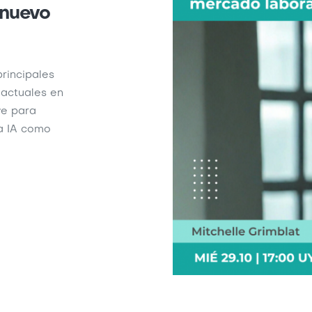
 nuevo
rincipales
 actuales en
ve para
la IA como